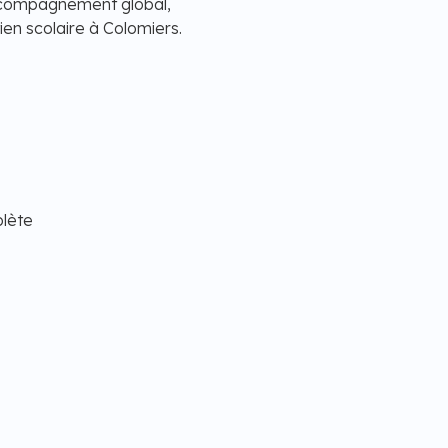
accompagnement global,
ien scolaire à Colomiers.
plète