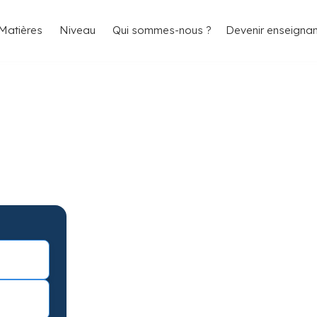
4.8/5
26 000 élèves satisfaits
Matières
Niveau
Qui sommes-nous ?
Devenir enseignan
olomiers pour
ts
miers avec garantie de résultats.
éance d’essai !