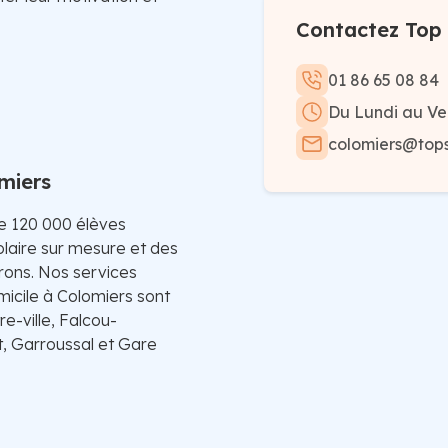
Contactez Top 
01 86 65 08 84
Du Lundi au Ve
colomiers@topso
omiers
de 120 000 élèves
laire sur mesure et des
irons. Nos services
micile à Colomiers sont
e-ville, Falcou-
, Garroussal et Gare