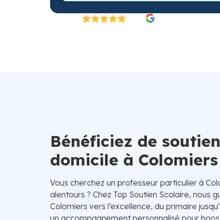
Excellent
4.8/5
26 000 élèves satisfaits | Fondé en 2007 en 
Bénéficiez de soutien
domicile à Colomiers
Vous cherchez un professeur particulier à Co
alentours ? Chez Top Soutien Scolaire, nous g
Colomiers vers l’excellence, du primaire jusqu’
un accompagnement personnalisé pour booste