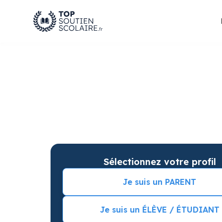
Soutien scolaire à C
améliorer les résulta
Soutien scolaire sur mesure à domicile à Colo
Commencez vos cours particuliers avec une s
Sélectionnez votre profil
Je suis un PARENT
Je suis un ÉLÈVE / ÉTUDIANT