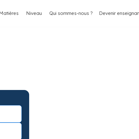
4.8/5
26 000 élèves satisfaits
Matières
Niveau
Qui sommes-nous ?
Devenir enseignan
ugnaux pour
ts
aux avec garantie de résultats.
éance d’essai !