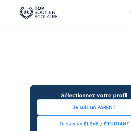
Soutien scolaire à C
améliorer les résulta
Soutien scolaire sur mesure à domicile à Cugn
Commencez vos cours particuliers avec une s
Sélectionnez votre profil
Je suis un PARENT
Je suis un ÉLÈVE / ÉTUDIANT