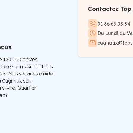
Contactez Top 
01 86 65 08 84
Du Lundi au Ve
cugnaux@topsou
naux
de 120 000 élèves
laire sur mesure et des
ons. Nos services d’aide
 à Cugnaux sont
e-ville, Quartier
ens.