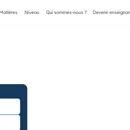
4.8/5
26 000 élèves satisfaits
Matières
Niveau
Qui sommes-nous ?
Devenir enseignan
amonville-Saint-
les résultats
onville-Saint-Agne avec garantie de
avec une séance d’essai !