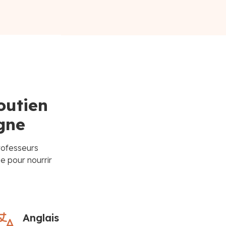
outien
gne
professeurs
 pour nourrir
Anglais