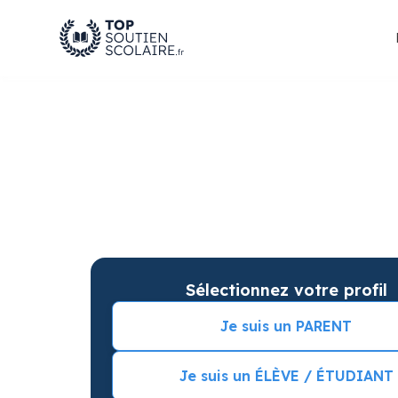
Soutien scolaire à R
Agne pour améliorer 
Soutien scolaire sur mesure à domicile à Ram
résultats. Commencez vos cours particuliers 
Sélectionnez votre profil
Je suis un PARENT
Je suis un ÉLÈVE / ÉTUDIANT