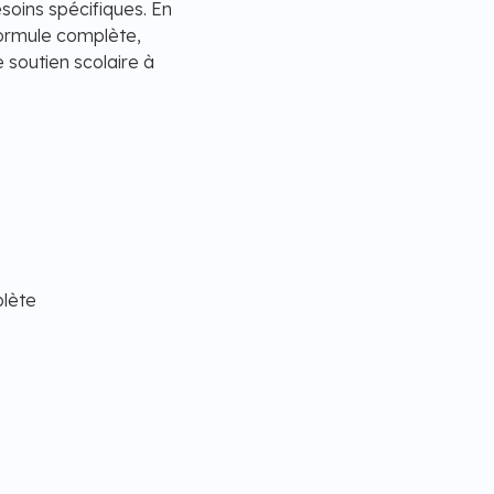
oins spécifiques. En
formule complète,
e soutien scolaire à
plète