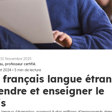
:
10 Novembre 2025
, professeur certifié.
let 2024
•
5
min de lecture
 français langue étran
ndre et enseigner le
is
s langue étrangère, permet à des millions d’apprenants da