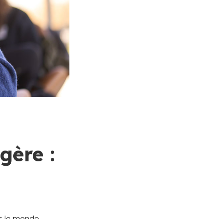
gère :
ns le monde