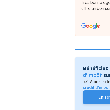
Très bonne age
offre un bon sui
Bénéficiez
d’impôt
sur
A partir d
crédit d’impô
En sa