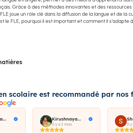
nçais. Grâce à des méthodes innovantes et des ressources 
LE joue un rôle clé dans la diffusion de la langue et de la 
t le FLE, pourquoi il est important et comment il s’adapte
matières
en scolaire est recommandé par nos f
a
Kirushnaya
Sh
iallo
Subramaniam
Il y a 2 mois
Il y