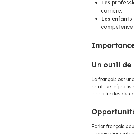
Les professi
carrière.
Les enfants 
compétence e
Importance
Un outil d
Le français est un
locuteurs répartis
opportunités de co
Opportunité
Parler français pe
organisations inter