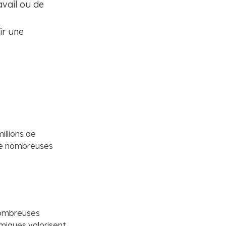
avail ou de
ir une
illions de
 de nombreuses
 nombreuses
émiques valorisent