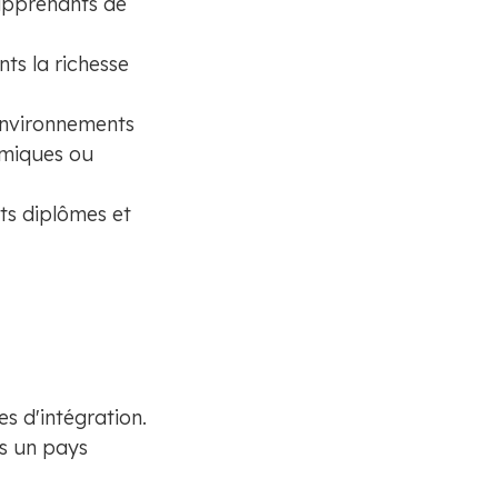
apprenants de
ts la richesse
 environnements
émiques ou
ts diplômes et
s d'intégration.
ns un pays