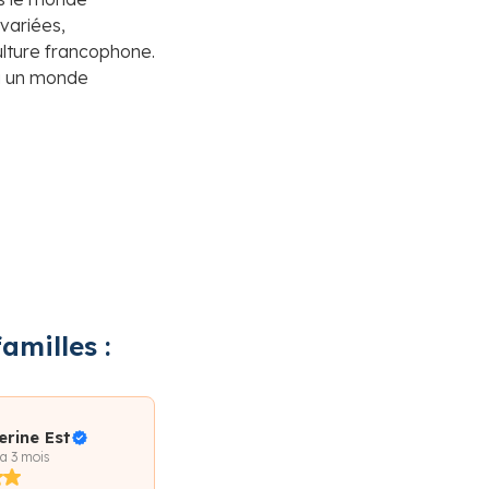
variées,
culture francophone.
 à un monde
amilles :
erine Est
 a 3 mois