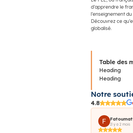
d’apprendre le fra
l’enseignement du F
Découvrez ce qu’es
globalisé.
Table des 
Heading
Heading
Notre souti
4.8
Fatoumat
Diaraye D
Il y a 2 mois