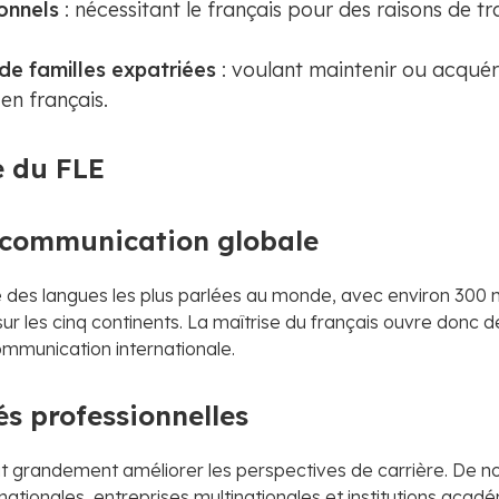
onnels
: nécessitant le français pour des raisons de tr
de familles expatriées
: voulant maintenir ou acquér
n français.
 du FLE
e communication globale
e des langues les plus parlées au monde, avec environ 300 m
 sur les cinq continents. La maîtrise du français ouvre donc
mmunication internationale.
s professionnelles
ut grandement améliorer les perspectives de carrière. De
nationales, entreprises multinationales et institutions acad