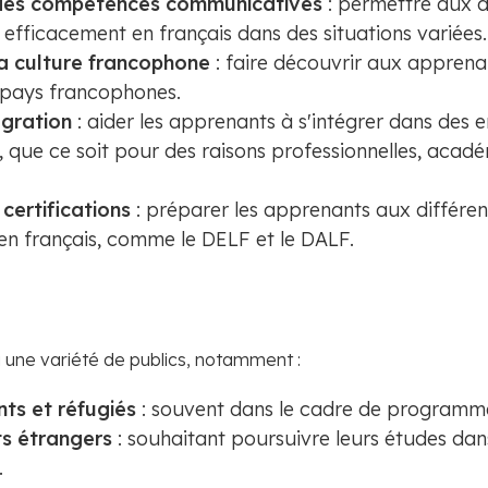
des compétences communicatives
: permettre aux 
fficacement en français dans des situations variées.
a culture francophone
: faire découvrir aux apprenan
s pays francophones.
tégration
: aider les apprenants à s'intégrer dans des
 que ce soit pour des raisons professionnelles, acad
certifications
: préparer les apprenants aux différen
 en français, comme le DELF et le DALF.
 une variété de publics, notamment :
ts et réfugiés
: souvent dans le cadre de programme
ts étrangers
: souhaitant poursuivre leurs études da
.