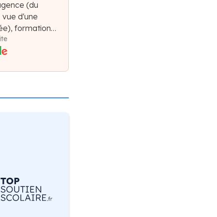
agence (du
e vue d'une
e), formation
ite
forme claires,
compagnement.