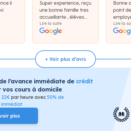
nce il
Super experience, reçu
Bonne 
vi
une bonne famille tres
point d
accueillante , élèves
employé
Lire la suite
Lire la su
très motiver !
et plate
bon ac
+ Voir plus d’avis
 de l’avance immédiate de
crédit
 vos cours à domicile
e
22€
par heure avec
50% de
t immédiat
voir plus