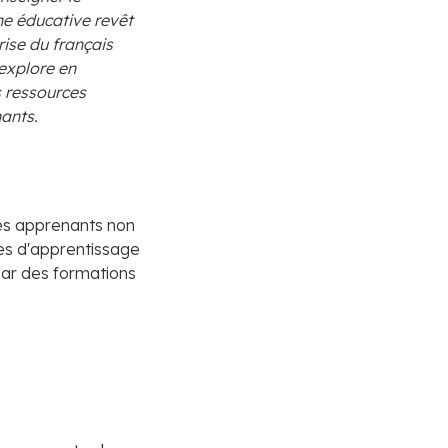
he éducative revêt
ise du français
 explore en
s ressources
nants.
s apprenants non
tes d'apprentissage
par des formations