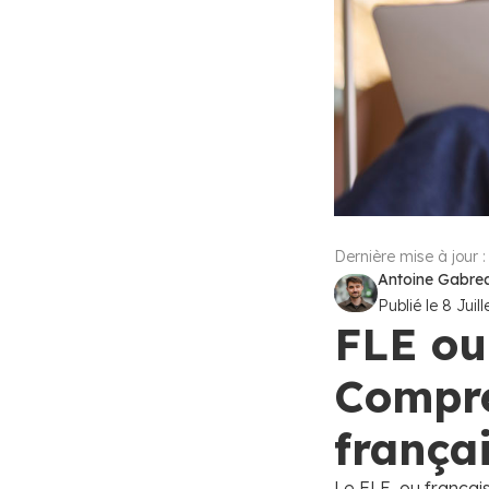
Dernière mise à jour 
Antoine Gabreau
Publié le
8 Juil
FLE ou
Compre
frança
Le FLE, ou françai