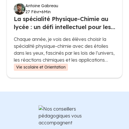
Antoine Gabreau
27 Févr
•
6
Min
La spécialité Physique-Chimie au
lycée : un défi intellectuel pour les
passionnés de sciences
Chaque année, je vois des élèves choisir la
spécialité physique-chimie avec des étoiles
dans les yeux, fascinés par les lois de l’univers,
les réactions chimiques et les applications
technologiques. Mais une fois plongés dans le
Vie scolaire et Orientation
programme, beaucoup réalisent que cette
spécialité est bien plus qu’une simple
extension des cours de seconde : c’est une
discipline exigeante qui demande logique,
méthode et un bon niveau de mathématiques.