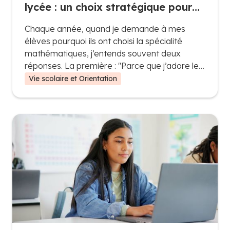
lycée : un choix stratégique pour
les esprits logiques et curieux
Chaque année, quand je demande à mes
élèves pourquoi ils ont choisi la spécialité
mathématiques, j’entends souvent deux
réponses. La première : "Parce que j’adore les
maths, j’aime résoudre des problèmes et
Vie scolaire et Orientation
comprendre les concepts". Et la deuxième,
beaucoup plus pragmatique : "Parce que c’est
indispensable pour la suite".