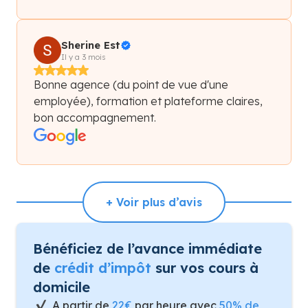
Sherine Est
Il y a 3 mois
Bonne agence (du point de vue d'une
employée), formation et plateforme claires,
bon accompagnement.
+ Voir plus d’avis
Bénéficiez de l’avance immédiate
de
crédit d’impôt
sur vos cours à
domicile
A partir de
22€
par heure avec
50% de