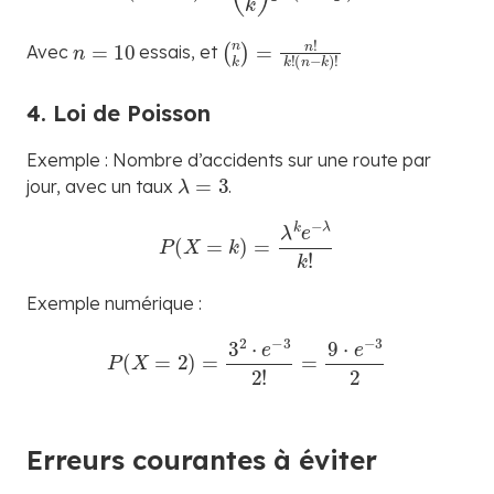
n
=
10
(
(
n
n
k
−
)
k
=
)
n
!
!
k
!
Avec
essais, et
4. Loi de Poisson
Exemple : Nombre d’accidents sur une route par
λ
=
3
jour, avec un taux
.
P
(
X
=
k
)
=
λ
k
e
−
λ
k
!
Exemple numérique :
P
(
X
=
2
)
=
3
2
⋅
e
−
3
2
!
=
9
⋅
e
−
3
2
Erreurs courantes à éviter