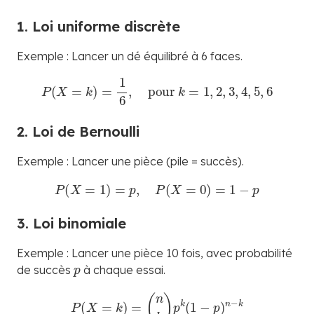
1. Loi uniforme discrète
Exemple : Lancer un dé équilibré à 6 faces.
P
(
X
=
k
)
=
1
6
,
pour
k
=
1
,
2
,
3
,
4
,
5
,
6
2. Loi de Bernoulli
Exemple : Lancer une pièce (pile = succès).
P
(
X
=
1
)
=
p
,
P
(
X
=
0
)
=
1
−
p
3. Loi binomiale
Exemple : Lancer une pièce 10 fois, avec probabilité
p
de succès
à chaque essai.
P
(
X
=
k
)
=
(
n
k
)
p
k
(
1
−
p
)
n
−
k