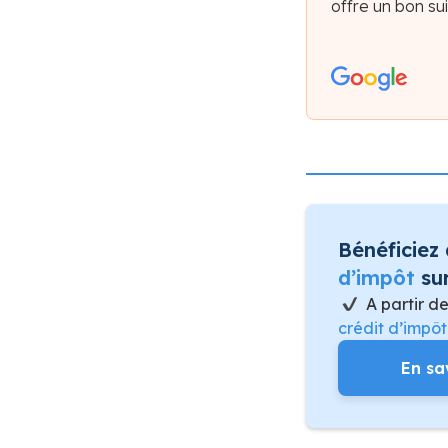
offre un bon sui
Bénéficiez
d’impôt
sur
A partir d
crédit d’impô
En sa