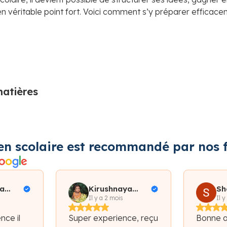
en véritable point fort. Voici comment s’y préparer efficace
matières
en scolaire est recommandé par nos f
a
Kirushnaya
Sh
iallo
Subramaniam
Il y a 2 mois
Il y
nce il
Super experience, reçu
Bonne 