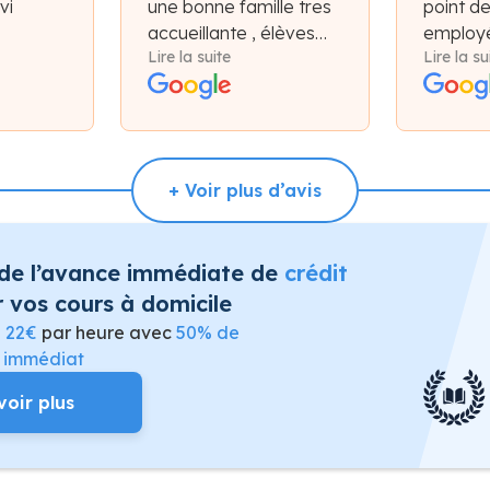
vi
une bonne famille tres
point d
accueillante , élèves
employé
Lire la suite
Lire la su
très motiver !
et plate
bon ac
+ Voir plus d’avis
 de l’avance immédiate de
crédit
 vos cours à domicile
e
22€
par heure avec
50% de
t immédiat
voir plus