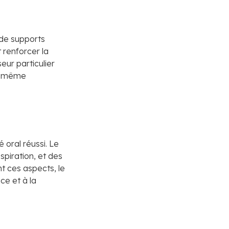
e de supports
 renforcer la
ur particulier
ou même
 oral réussi. Le
spiration, et des
nt ces aspects, le
ce et à la