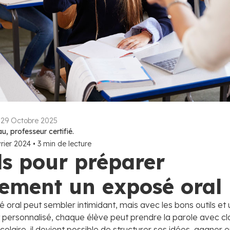
:
29 Octobre 2025
, professeur certifié.
rier 2024
•
3
min de lecture
ls pour préparer
cement un exposé oral
 oral peut sembler intimidant, mais avec les bons outils et 
rsonnalisé, chaque élève peut prendre la parole avec cla
olaire, il devient possible de structurer ses idées, gagner 