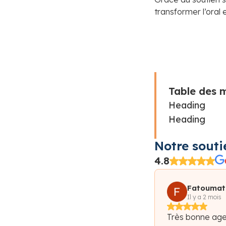
transformer l’oral 
Table des 
Heading
Heading
Notre souti
4.8
Fatoumat
Diaraye D
Il y a 2 mois
Très bonne age