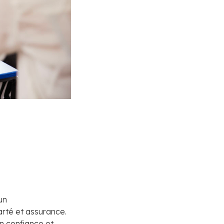
un
rté et assurance.
en confiance et