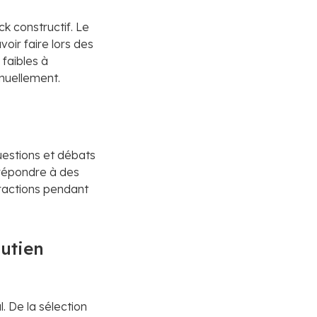
ck constructif. Le
oir faire lors des
 faibles à
inuellement.
uestions et débats
t répondre à des
eractions pendant
outien
. De la sélection