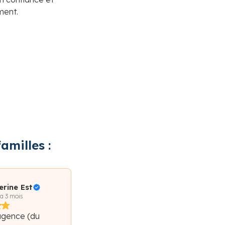
ment.
amilles :
erine Est
 a 3 mois
agence (du