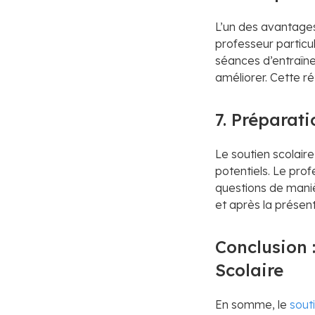
L’un des avantages 
professeur particul
séances d’entraînem
améliorer. Cette r
7. Préparat
Le soutien scolair
potentiels. Le prof
questions de maniè
et après la présent
Conclusion 
Scolaire
En somme, le
sout