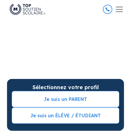
4.8/5
26 000 élèves satisfaits
Soutien scolaire à Nîmes pour
améliorer les résultats
Soutien scolaire sur mesure à domicile à Nîmes avec
garantie de résultats. Commencez vos cours
particuliers avec une séance d’essai !
Sélectionnez votre profil
Je suis un PARENT
Je suis un ÉLÈVE / ÉTUDIANT