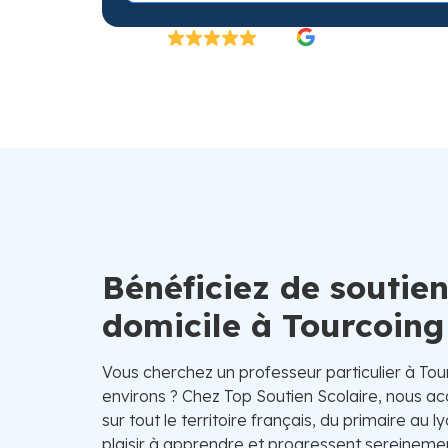
Excellent
4.8/5
26 000 élèves satisfaits | Fondé en 2007 en 
Bénéficiez de soutien
domicile à Tourcoing
Vous cherchez un professeur particulier à To
environs ? Chez Top Soutien Scolaire, nous 
sur tout le territoire français, du primaire au l
plaisir à apprendre et progressent sereinement