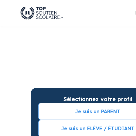
Soutien scolaire à T
améliorer les résulta
Soutien scolaire sur mesure à domicile à Tour
Commencez vos cours particuliers avec une s
Sélectionnez votre profil
Je suis un PARENT
Je suis un ÉLÈVE / ÉTUDIANT