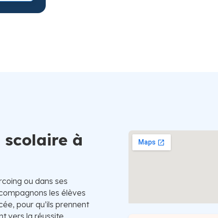
Suède
 scolaire à
urcoing ou dans ses
accompagnons les élèves
ycée, pour qu’ils prennent
 vers la réussite.