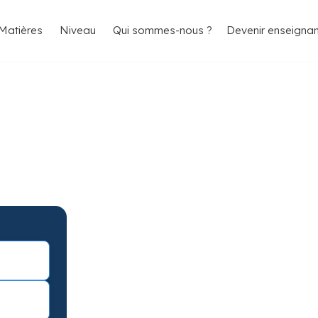
4.8/5
26 000 élèves satisfaits
Matières
Niveau
Qui sommes-nous ?
Devenir enseignan
ourcoing pour
ts
coing avec garantie de résultats.
éance d’essai !