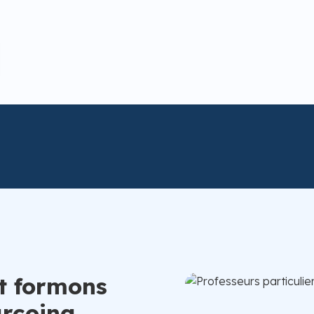
t formons
urcoing