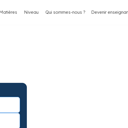
4.8/5
26 000 élèves satisfaits
Matières
Niveau
Qui sommes-nous ?
Devenir enseignan
e Maths à Nantes
antis
es - Maths avec garantie de résultats.
éance d’essai !