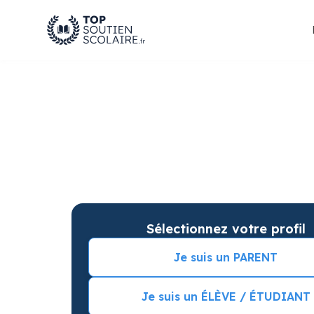
Cours particuliers d
pour des progrès gar
Soutien scolaire sur mesure à domicile à Nant
Commencez vos cours particuliers avec une s
Sélectionnez votre profil
Je suis un PARENT
Je suis un ÉLÈVE / ÉTUDIANT