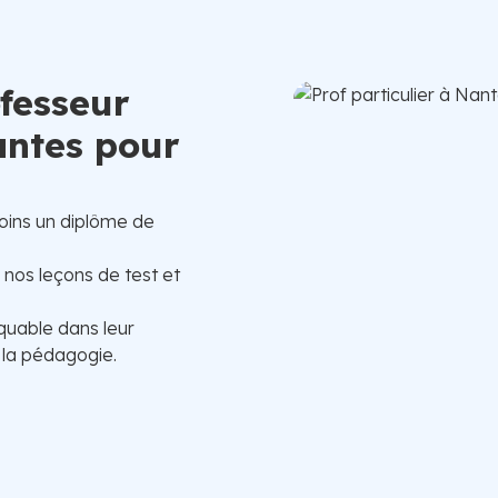
ofesseur
antes pour
oins un diplôme de
, nos leçons de test et
quable dans leur
 la pédagogie.