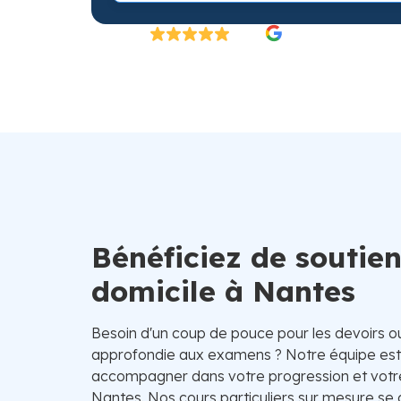
Excellent
4.8/5
26 000 élèves satisfaits | Fondé en 2007 en 
Bénéficiez de soutien
domicile à Nantes
Besoin d'un coup de pouce pour les devoirs o
approfondie aux examens ? Notre équipe est 
accompagner dans votre progression et votre
Nantes. Nos cours particuliers sur mesure se c