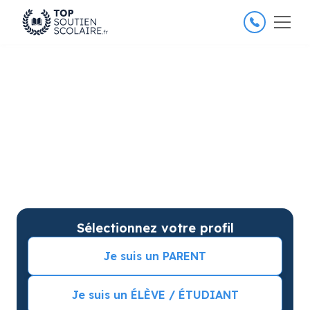
4.8/5
26 000 élèves satisfaits
Soutien scolaire au Collège à
Nantes pour des progrès
garantis
Soutien scolaire sur mesure à domicile à Nantes -
Collège avec garantie de résultats. Commencez vos
cours particuliers avec une séance d’essai !
Sélectionnez votre profil
Je suis un PARENT
Je suis un ÉLÈVE / ÉTUDIANT